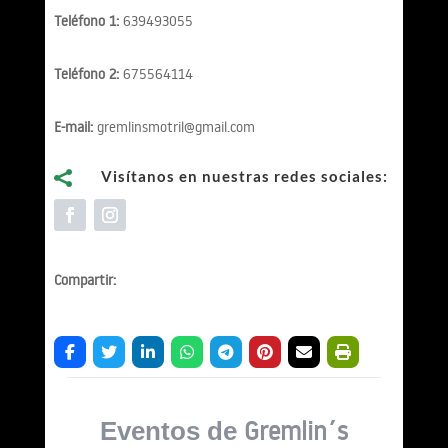
Teléfono 1:
639493055
Teléfono 2:
675564114
E-mail:
gremlinsmotril@gmail.com
Visítanos en nuestras redes sociales:

Compartir:
Gremlin´s
Eventos de