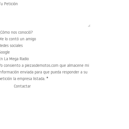
Tu Petición
¿Cómo nos conoció?
Me lo contó un amigo
Redes sociales
Google
En La Mega Radio
Yo consiento a piezasdemotos.com que almacene mi
información enviada para que pueda responder a su
petición la empresa listada.
*
Contactar