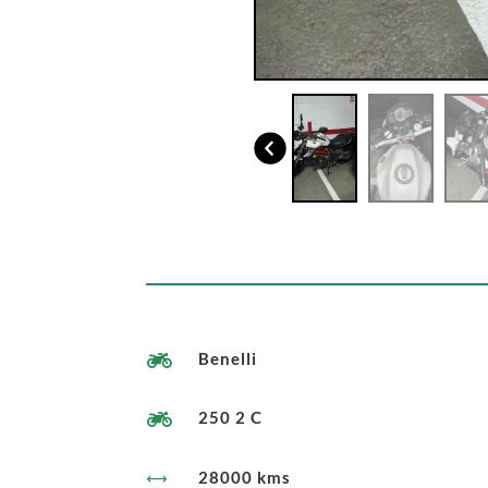
Benelli

250 2 C

28000 kms
,