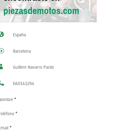

España
I
Barcelona

Guillem Navarro Pardo

660141294
Nombre
*
Teléfono
*
Email
*