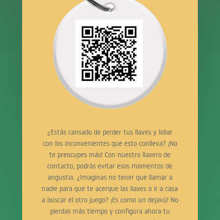
¿Estás cansado de perder tus llaves y lidiar
con los inconvenientes que esto conlleva? ¡No
te preocupes más! Con nuestro llavero de
contacto, podrás evitar esos momentos de
angustia. ¿Imaginas no tener que llamar a
nadie para que te acerque las llaves o ir a casa
a buscar el otro juego? ¡Es como un dejavú! No
pierdas más tiempo y configura ahora tu