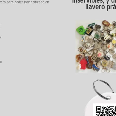
ero para poder indentificarlo en
llavero prá
1
2
am