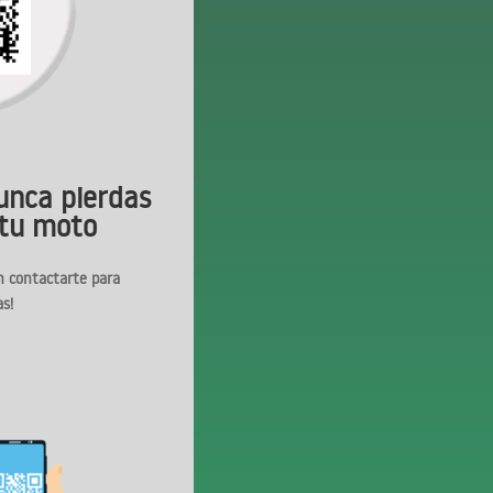
unca pierdas
 tu moto
n contactarte para
as!