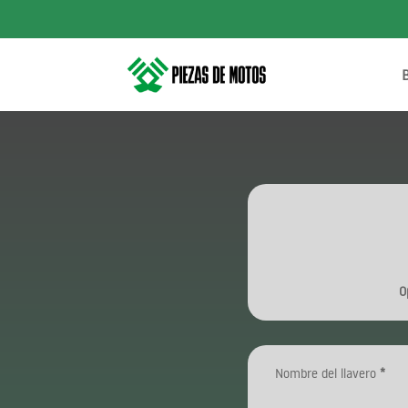
O
Nombre del llavero
*