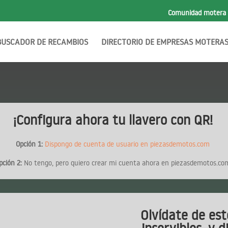
Comunidad motera
BUSCADOR DE RECAMBIOS
DIRECTORIO DE EMPRESAS MOTERA
¡Configura ahora tu llavero con QR!
Opción 1:
Dispongo de cuenta de usuario en piezasdemotos.com
pción 2:
No tengo, pero quiero crear mi cuenta ahora en piezasdemotos.co
Olvídate de est
inservibles, y d