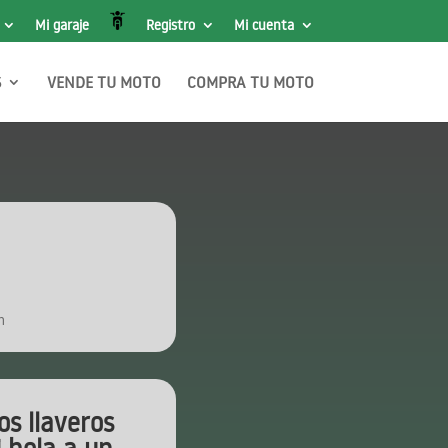
Mi garaje
Registro
Mi cuenta
S
VENDE TU MOTO
COMPRA TU MOTO
m
os llaveros
i hola a un