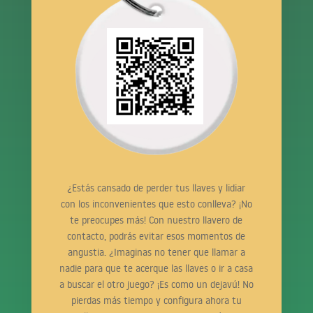
¿Estás cansado de perder tus llaves y lidiar
con los inconvenientes que esto conlleva? ¡No
te preocupes más! Con nuestro llavero de
contacto, podrás evitar esos momentos de
angustia. ¿Imaginas no tener que llamar a
nadie para que te acerque las llaves o ir a casa
a buscar el otro juego? ¡Es como un dejavú! No
pierdas más tiempo y configura ahora tu