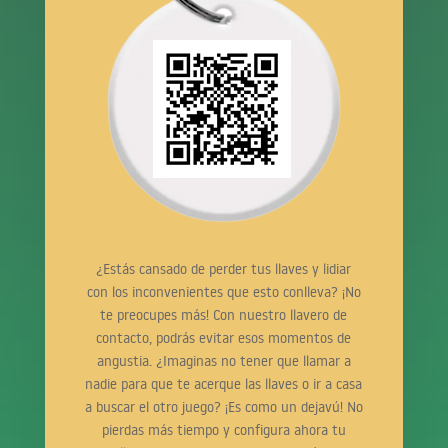
¿Estás cansado de perder tus llaves y lidiar
con los inconvenientes que esto conlleva? ¡No
te preocupes más! Con nuestro llavero de
contacto, podrás evitar esos momentos de
angustia. ¿Imaginas no tener que llamar a
nadie para que te acerque las llaves o ir a casa
a buscar el otro juego? ¡Es como un dejavú! No
pierdas más tiempo y configura ahora tu