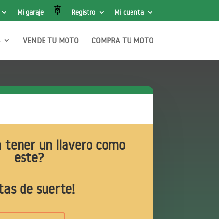
Mi garaje
Registro
Mi cuenta
S
VENDE TU MOTO
COMPRA TU MOTO
a tener un llavero como
este?
tas de suerte!