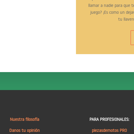
llamar a nadie para que te
juego? ¡Es como un deja
tu llaver
Nuestra filosofía
PARA PROFESIONALES:
Danos tu opinión
piezasdemotos PRO