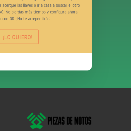
 acerque las llaves o ir a casa a buscar el otro
vú! No pierdas más tiempo y configura ahora
o con QR. ¡No te arrepentirás!
¡LO QUIERO!