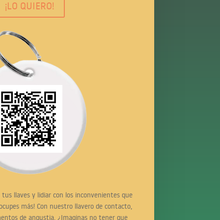
¡LO QUIERO!
tus llaves y lidiar con los inconvenientes que
eocupes más! Con nuestro llavero de contacto,
entos de angustia. ¿Imaginas no tener que