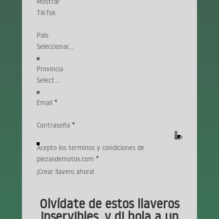
Mostrar
TikTok
País
Provincia
Email
*
Contraseña
*
Acepto los terminos y condiciones de
piezasdemotos.com
*
¡Crear llavero ahora!
Olvídate de estos llaveros
inservibles, y di hola a un