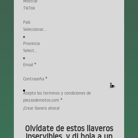
Mostrar
TikTok
País
Provincia
Email
*
Contraseña
*
Acepto los terminos y condiciones de
piezasdemotos.com
*
¡Crear llavero ahora!
Olvídate de estos llaveros
inservibles, y di hola a un