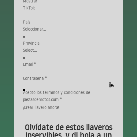
Mostrar
TikTok
País
Provincia
Email
*
Contraseña
*
Acepto los terminos y condiciones de
piezasdemotos.com
*
¡Crear llavero ahora!
Olvídate de estos llaveros
inservibles, y di hola a un