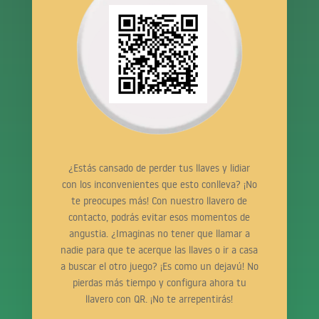
¿Estás cansado de perder tus llaves y lidiar
con los inconvenientes que esto conlleva? ¡No
te preocupes más! Con nuestro llavero de
contacto, podrás evitar esos momentos de
angustia. ¿Imaginas no tener que llamar a
nadie para que te acerque las llaves o ir a casa
a buscar el otro juego? ¡Es como un dejavú! No
pierdas más tiempo y configura ahora tu
llavero con QR. ¡No te arrepentirás!