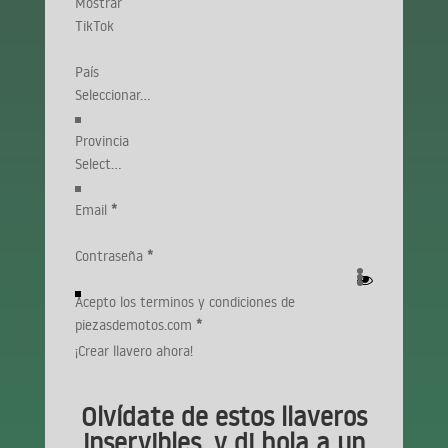
Mostrar
TikTok
País
Provincia
Email
*
Contraseña
*
Acepto los terminos y condiciones de
piezasdemotos.com
*
¡Crear llavero ahora!
Olvídate de estos llaveros
inservibles, y di hola a un