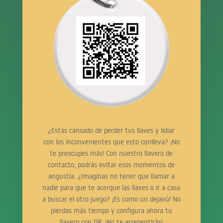
¿Estás cansado de perder tus llaves y lidiar
con los inconvenientes que esto conlleva? ¡No
te preocupes más! Con nuestro llavero de
contacto, podrás evitar esos momentos de
angustia. ¿Imaginas no tener que llamar a
nadie para que te acerque las llaves o ir a casa
a buscar el otro juego? ¡Es como un dejavú! No
pierdas más tiempo y configura ahora tu
llavero con QR. ¡No te arrepentirás!