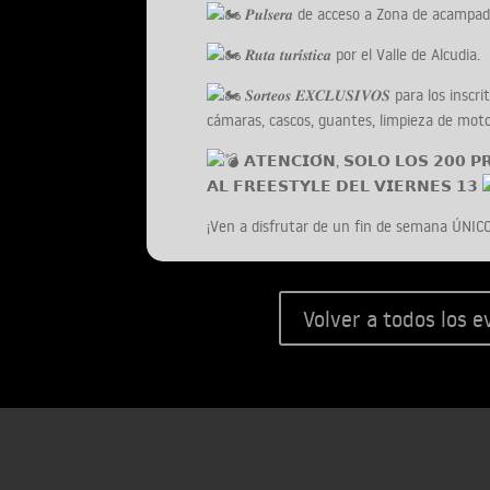
𝑷𝒖𝒍𝒔𝒆𝒓𝒂 de acceso a Zona de acampad
𝑹𝒖𝒕𝒂 𝒕𝒖𝒓𝒊́𝒔𝒕𝒊𝒄𝒂 por el Valle de Alcudia.
𝑺𝒐𝒓𝒕𝒆𝒐𝒔 𝑬𝑿𝑪𝑳𝑼𝑺𝑰𝑽𝑶𝑺 para
cámaras, cascos, guantes, limpieza de mot
𝗔𝗧𝗘𝗡𝗖𝗜𝗢́𝗡, 𝗦𝗢𝗟𝗢 𝗟𝗢𝗦 𝟮𝟬𝟬 𝗣
𝗔𝗟 𝗙𝗥𝗘𝗘𝗦𝗧𝗬𝗟𝗘 𝗗𝗘𝗟 𝗩𝗜𝗘𝗥𝗡𝗘𝗦 𝟭𝟯
¡Ven a disfrutar de un fin de semana ÚNICO
Volver a todos los 