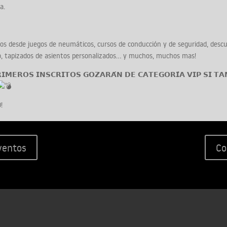
a.
 los inscritos desde juegos de neumáticos, cursos de conducción y de seguridad, d
o, tapizados de asientos personalizados… y muchos, muchos mas!
𝗜𝗠𝗘𝗥𝗢𝗦 𝗜𝗡𝗦𝗖𝗥𝗜𝗧𝗢𝗦 𝗚𝗢𝗭𝗔𝗥𝗔́𝗡 𝗗𝗘 𝗖𝗔𝗧𝗘𝗚𝗢𝗥𝗜́𝗔 𝗩𝗜𝗣 𝗦𝗜 𝗧
!
eventos
Co