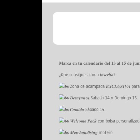
𝐌𝐚𝐫𝐜𝐚 𝐞𝐧 𝐭𝐮 𝐜𝐚𝐥𝐞𝐧𝐝𝐚𝐫𝐢𝐨 𝐝𝐞𝐥 𝟏𝟑 𝐚𝐥 𝟏𝟓 𝐝𝐞 𝐣𝐮𝐧𝐢
¿Qué consigues cómo 𝒊𝒏𝒔𝒄𝒓𝒊𝒕𝒐?
Zona de acampada 𝑬𝑿𝑪𝑳𝑼𝑺𝑰𝑽𝑨 par
𝑫𝒆𝒔𝒂𝒚𝒖𝒏𝒐𝒔 Sábado 14 y Domingo 15.
𝑪𝒐𝒎𝒊𝒅𝒂 Sábado 14.
𝑾𝒆𝒍𝒄𝒐𝒎𝒆 𝑷𝒂𝒄𝒌 con bolsa person
𝑴𝒆𝒓𝒄𝒉𝒂𝒏𝒅𝒊𝒔𝒊𝒏𝒈 motero