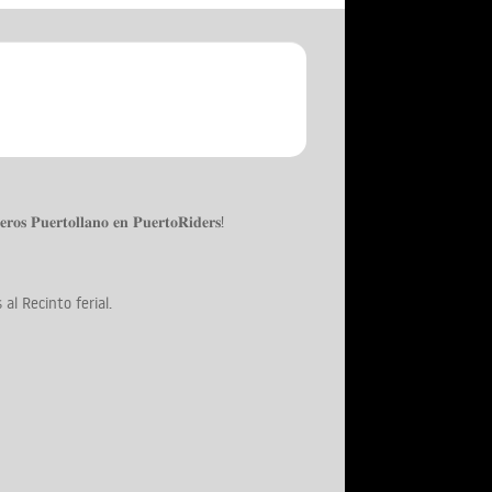
𝐞𝐫𝐨𝐬 𝐏𝐮𝐞𝐫𝐭𝐨𝐥𝐥𝐚𝐧𝐨 𝐞𝐧 𝐏𝐮𝐞𝐫𝐭𝐨𝐑𝐢𝐝𝐞𝐫𝐬!
al Recinto ferial.