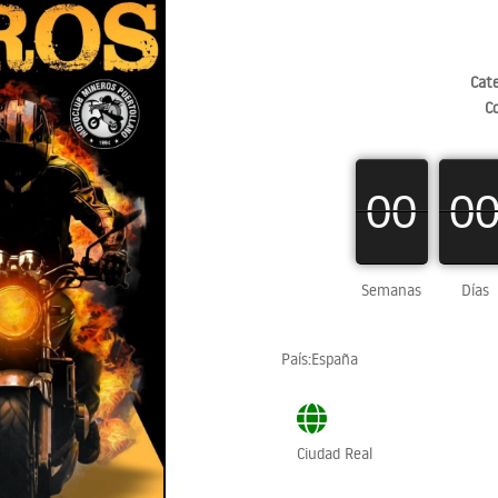
Cate
C
00
00
0
0
00
0
Semanas
Días
País:España
Ciudad Real