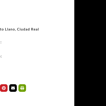
rto Llano, Ciudad Real
:
o: