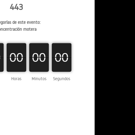
443
gorías de este evento:
oncentración motera
0
0
00
00
00
00
00
00
0
00
00
00
Horas
Minutos
Segundos