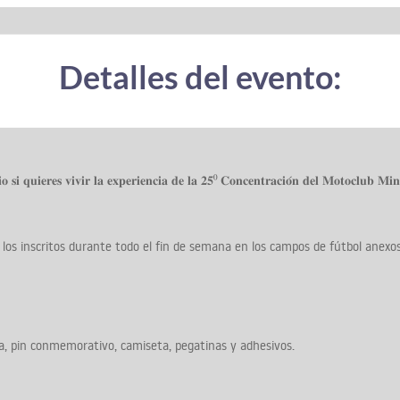
Detalles del evento:
 𝐬𝐢 𝐪𝐮𝐢𝐞𝐫𝐞𝐬 𝐯𝐢𝐯𝐢𝐫 𝐥𝐚 𝐞𝐱𝐩𝐞𝐫𝐢𝐞𝐧𝐜𝐢𝐚 𝐝𝐞 𝐥𝐚 𝟐𝟓⁰ 𝐂𝐨𝐧𝐜𝐞𝐧𝐭𝐫𝐚𝐜𝐢𝐨́𝐧 𝐝𝐞𝐥 𝐌𝐨𝐭𝐨𝐜𝐥𝐮𝐛 𝐌𝐢𝐧
a los inscritos durante todo el fin de semana en los campos de fútbol anexos 
alizada, pin conmemorativo, camiseta, pegatinas y adhesivos.