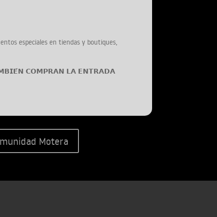
escuentos especiales en tiendas y boutiques,
𝗔𝗠𝗕𝗜𝗘́𝗡 𝗖𝗢𝗠𝗣𝗥𝗔𝗡 𝗟𝗔 𝗘𝗡𝗧𝗥𝗔𝗗𝗔
munidad Motera