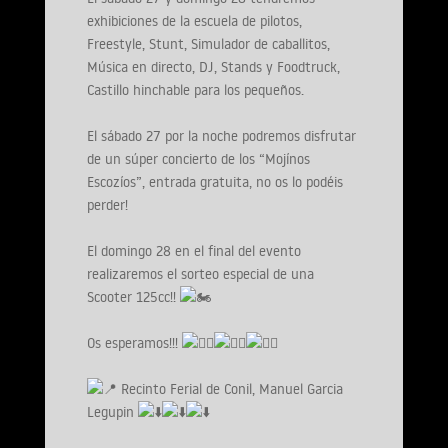
exhibiciones de la escuela de pilotos,
Freestyle, Stunt, Simulador de caballitos,
Música en directo, DJ, Stands y Foodtruck,
Castillo hinchable para los pequeños.
El sábado 27 por la noche podremos disfrutar
de un súper concierto de los “Mojínos
Escozíos”, entrada gratuita, no os lo podéis
perder!
El domingo 28 en el final del evento
realizaremos el sorteo especial de una
Scooter 125cc!!
Os esperamos!!!
Recinto Ferial de Conil, Manuel Garcia
Legupin