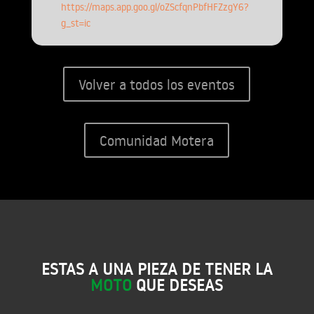
https://maps.app.goo.gl/oZScfqnPbfHFZzgY6?
g_st=ic
Volver a todos los eventos
Comunidad Motera
ESTAS A UNA PIEZA DE TENER LA
MOTO
QUE DESEAS