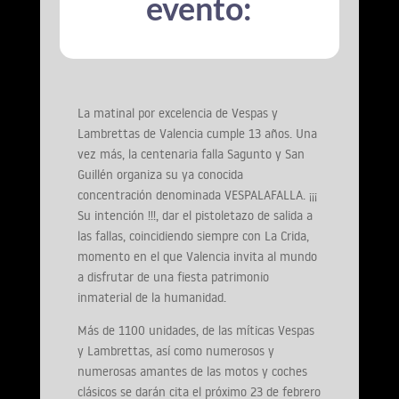
evento:
La matinal por excelencia de Vespas y
Lambrettas de Valencia cumple 13 años. Una
vez más, la centenaria falla Sagunto y San
Guillén organiza su ya conocida
concentración denominada VESPALAFALLA. ¡¡¡
Su intención !!!, dar el pistoletazo de salida a
las fallas, coincidiendo siempre con La Crida,
momento en el que Valencia invita al mundo
a disfrutar de una fiesta patrimonio
inmaterial de la humanidad.
Más de 1100 unidades, de las míticas Vespas
y Lambrettas, así como numerosos y
numerosas amantes de las motos y coches
clásicos se darán cita el próximo 23 de febrero