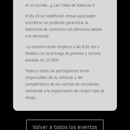
en el mundo…¡¡¡ Las Fallas de Valencia !!!
El día 23 se habilitarán mesas para poder
inscribirse no pudiendo garantizar la
existencia de camisetas y/o almuerzo debido
a la demanda.
La concentración empieza a las 8:00 am y
finaliza con la entrega de premios y sorteos
pasadas las 15:00H.
Todos y todas las participantes serán
responsables de su vehículo y del
cumplimiento de las normas de circulación,
eximiendo a la organización de ningún tipo de
riesgo.
Volver a todos los eventos