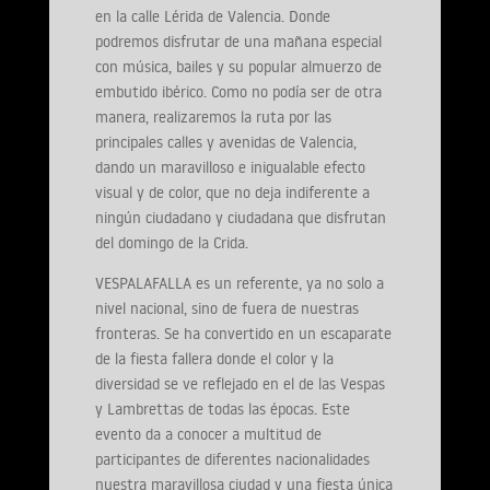
en la calle Lérida de Valencia. Donde
podremos disfrutar de una mañana especial
con música, bailes y su popular almuerzo de
embutido ibérico. Como no podía ser de otra
manera, realizaremos la ruta por las
principales calles y avenidas de Valencia,
dando un maravilloso e inigualable efecto
visual y de color, que no deja indiferente a
ningún ciudadano y ciudadana que disfrutan
del domingo de la Crida.
VESPALAFALLA es un referente, ya no solo a
nivel nacional, sino de fuera de nuestras
fronteras. Se ha convertido en un escaparate
de la fiesta fallera donde el color y la
diversidad se ve reflejado en el de las Vespas
y Lambrettas de todas las épocas. Este
evento da a conocer a multitud de
participantes de diferentes nacionalidades
nuestra maravillosa ciudad y una fiesta única