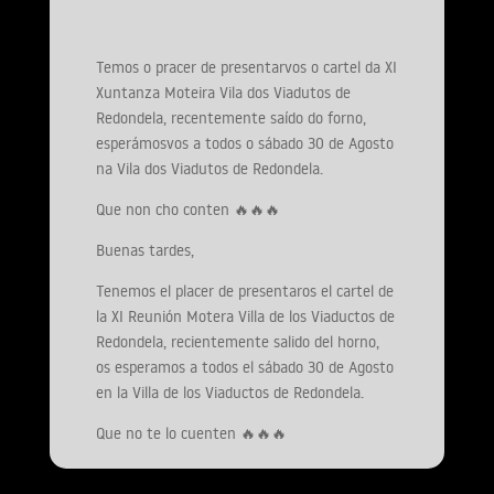
Temos o pracer de presentarvos o cartel da XI
Xuntanza Moteira Vila dos Viadutos de
Redondela, recentemente saído do forno,
esperámosvos a todos o sábado 30 de Agosto
na Vila dos Viadutos de Redondela.
Que non cho conten 🔥🔥🔥
Buenas tardes,
Tenemos el placer de presentaros el cartel de
la XI Reunión Motera Villa de los Viaductos de
Redondela, recientemente salido del horno,
os esperamos a todos el sábado 30 de Agosto
en la Villa de los Viaductos de Redondela.
Que no te lo cuenten 🔥🔥🔥