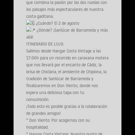
que combina la pasión por las dos ruedas con
los paisajes más espectaculares de nuestra
costa gaditana.
¿Cuándo? El 2 de agosto
¿Dónde? ¡Sanlúcar de Barrameda y más
allá!
ITINERARIO DE LUJO:
Salimos desde Hangar Costa Vintage a las
17:00h para un recorrido en caravana motera
que nos llevará por el encanto de Cádiz, la
brisa de Chiclana, el ambiente de Chipiona, la
tradición de Sanlúcar de Barrameda y
finalizaremos en Don Viento, donde nos
espera una deliciosa tapa con tu
consumición.
¡Todo esto es posible gracias a la colaboración
de grandes amigos!
* Don Viento: Por acogernos con su
hospitalidad.
* Hangar Costa Vintage: Nuestro punto de