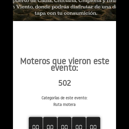
Moteros que vieron este
evento:
502
Categorías de este evento:
Ruta motera
00
00
00
00
00
00
00
00
00
00
00
00
00
00
00