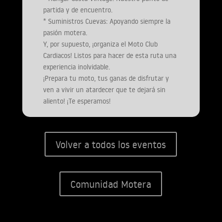
partida y de encuentro.
* Suministros Cuevas: Apoyando siempre la
pasión motera.
Y, por supuesto, ¡organiza el Moto Club
Cardiacos! Listos para hacer de esta ruta una
experiencia inolvidable.
¡Prepara tu moto, tus ganas de disfrutar y
ven a vivir un atardecer que te dejará sin
aliento! ¡Te esperamos!
Volver a todos los eventos
Comunidad Motera