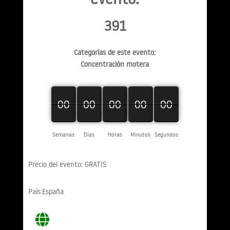
391
Categorías de este evento:
Concentración motera
00
00
00
00
00
00
00
00
00
00
00
00
00
00
00
Semanas
Días
Horas
Minutos
Segundos
Precio del evento: GRATIS
País:España