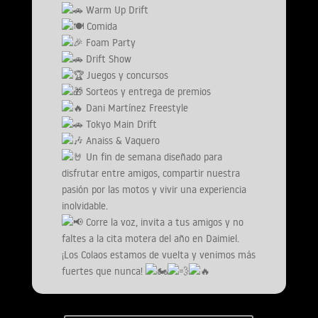
Warm Up Drift
Comida
Foam Party
Drift Show
Juegos y concursos
Sorteos y entrega de premios
Dani Martínez Freestyle
Tokyo Main Drift
Anaiss & Vaquero
Un fin de semana diseñado para
disfrutar entre amigos, compartir nuestra
pasión por las motos y vivir una experiencia
inolvidable.
Corre la voz, invita a tus amigos y no
faltes a la cita motera del año en Daimiel.
¡Los Colaos estamos de vuelta y venimos más
fuertes que nunca!