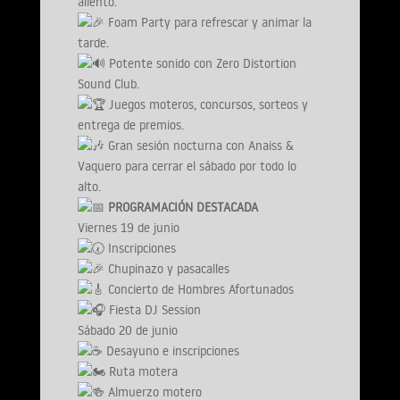
aliento.
Foam Party para refrescar y animar la
tarde.
Potente sonido con Zero Distortion
Sound Club.
Juegos moteros, concursos, sorteos y
entrega de premios.
Gran sesión nocturna con Anaiss &
Vaquero para cerrar el sábado por todo lo
alto.
PROGRAMACIÓN DESTACADA
Viernes 19 de junio
Inscripciones
Chupinazo y pasacalles
Concierto de Hombres Afortunados
Fiesta DJ Session
Sábado 20 de junio
Desayuno e inscripciones
Ruta motera
Almuerzo motero