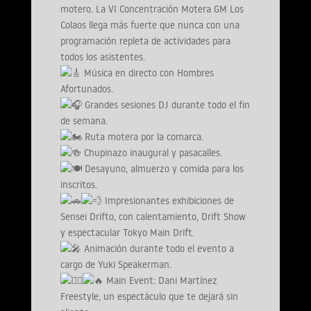
motero. La VI Concentración Motera GM Los
Colaos llega más fuerte que nunca con una
programación repleta de actividades para
todos los asistentes.
Música en directo con Hombres
Afortunados.
Grandes sesiones DJ durante todo el fin
de semana.
Ruta motera por la comarca.
Chupinazo inaugural y pasacalles.
Desayuno, almuerzo y comida para los
inscritos.
Impresionantes exhibiciones de
Sensei Drifto, con calentamiento, Drift Show
y espectacular Tokyo Main Drift.
Animación durante todo el evento a
cargo de Yuki Speakerman.
Main Event: Dani Martínez
Freestyle, un espectáculo que te dejará sin