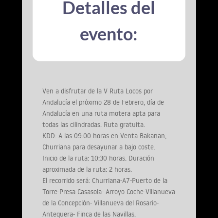
Detalles del
evento:
Ven a disfrutar de la V Ruta Locos por
Andalucía el próximo 28 de Febrero, día de
Andalucía en una ruta motera apta para
todas las cilindradas. Ruta gratuita.
KDD: A las 09:00 horas en Venta Bakanan,
Churriana para desayunar a bajo coste.
Inicio de la ruta: 10:30 horas. Duración
aproximada de la ruta: 2 horas.
El recorrido será: Churriana-A7-Puerto de la
Torre-Presa Casasola- Arroyo Coche-Villanueva
de la Concepción- Villanueva del Rosario-
Antequera- Finca de las Navillas.