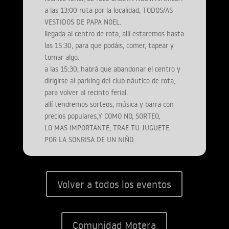
a las 13:00 ruta por la localidad, TODOS/AS
VESTIDOS DE PAPA NOEL.
llegada al centro de rota, allí estaremos hasta
las 15:30, para que podáis, comer, tapear y
tomar algo.
a las 15:30, habrá que abandonar el centro y
dirigirse al parking del club náutico de rota,
para volver al recinto ferial.
allí tendremos sorteos, música y barra con
precios populares,Y COMO NO, SORTEO,
LO MAS IMPORTANTE, TRAE TU JUGUETE.
POR LA SONRISA DE UN NIÑO.
Volver a todos los eventos
Comunidad Motera