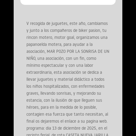
V recogida de juguetes, este año, cambiamos
y junto a los compañeros de biker pasion, tu
rincon motero, motor goal, organizamos una
papanoelda motera, para ayudar a la
asociación, MAR POZO POR LA SONRISA DE UN
NIÑO, una asociación, con un fin, como
mínimo espectacular y con una labor
extraordinaria, esta asociación se dedica a
llevar juguetes y material didáctico a todos
los niños hospitalizados, con enfermedades
graves, llevando sonrisas, y mejorando su
estancia, con la ilusión de que lleguen sus
héroes, para en la medida de lo posible,
contagien esa fuerza que tanto necesitan, al
final os dejaremos el enlace a su pagina web.
programa: dia 13 de diciembre de 2025, en el
recinto ferial, de rota CASETA NUEVA JARILLA