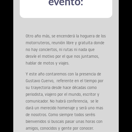
evento:
Otro año más, se encenderá la hoguera de los
motorruteros, reunión libre y gratuita donde
no hay conciertos, ni rutas ni nada que
desvíe el motivo por el que nos juntamos,
hablar de motos y viajes.
Y este año contaremos con la presencia de
Gustavo Cuervo, referente en el tiempo por
su trayectoria desde hace décadas como
periodista, viajero por el mundo, escritor y
comunicador. No habrá conferencia, se le
dará un merecido homenaje y será uno mas
de nosotros. Como siempre todos seréis
bienvenidos si buscais pasar unas horas con
amigos, conocidos y gente por conocer.