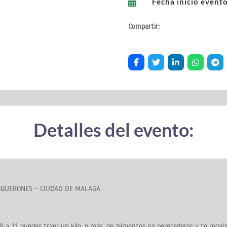
Fecha inicio evento

Compartir:
Detalles del evento:
QUERONES – CIUDAD DE MALAGA
9 a 11 puedes traer un kilo, o más, de alimentos no perecederos y te rega