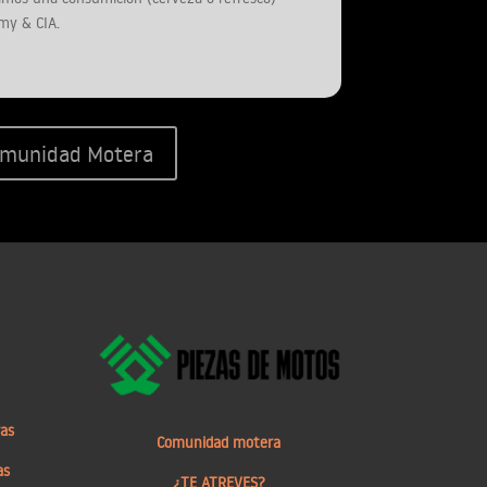
my & CIA.
munidad Motera
ras
Comunidad motera
as
¿TE ATREVES?