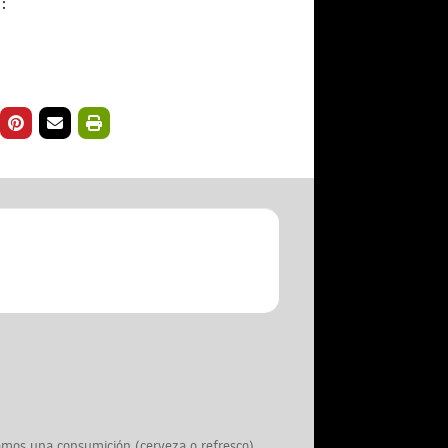
:
lamos una consumición (cerveza o refresco)