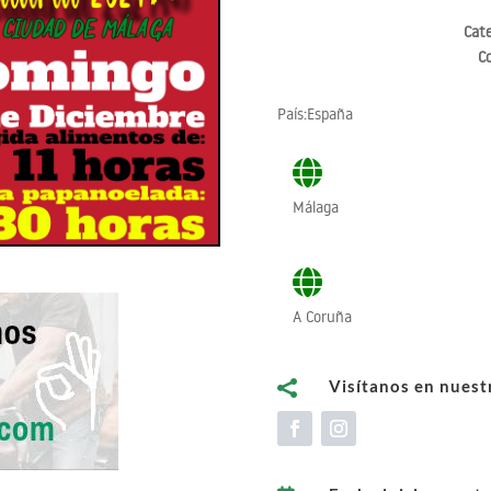
Cate
C
País:España
Málaga
A Coruña
Visítanos en nuestr
