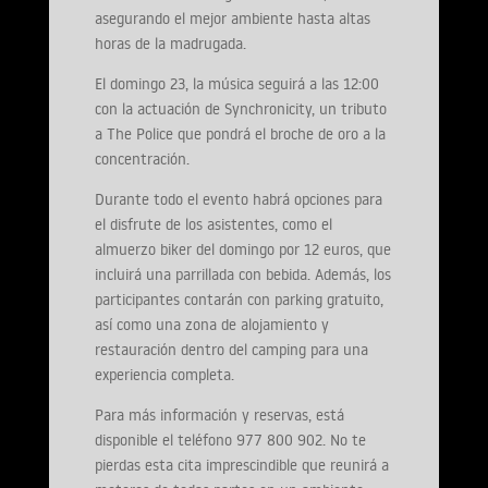
asegurando el mejor ambiente hasta altas
horas de la madrugada.
El domingo 23, la música seguirá a las 12:00
con la actuación de Synchronicity, un tributo
a The Police que pondrá el broche de oro a la
concentración.
Durante todo el evento habrá opciones para
el disfrute de los asistentes, como el
almuerzo biker del domingo por 12 euros, que
incluirá una parrillada con bebida. Además, los
participantes contarán con parking gratuito,
así como una zona de alojamiento y
restauración dentro del camping para una
experiencia completa.
Para más información y reservas, está
disponible el teléfono 977 800 902. No te
pierdas esta cita imprescindible que reunirá a