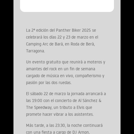
La 2ª edición del Panther Biker 2025 se
celebrará los días 22 y 23 de marzo en el
Camping Arc de Bará, en Roda de Berà,
Tarragona.
Un evento gratuito que reunirá a moteros y
amantes del rock en un fin de semana
cargado de música en vivo, compañerismo y
pasión por las dos ruedas.
El sábado 22 de marzo la jornada arrancará a
las 19:00 con el concierto de Al Sánchez &
The Speedway, un tributo a Elvis que
promete hacer vibrar a los asistentes.
Más tarde, a las 23:30, la noche continuará
con una fiesta a cargo de DJ Arnon,