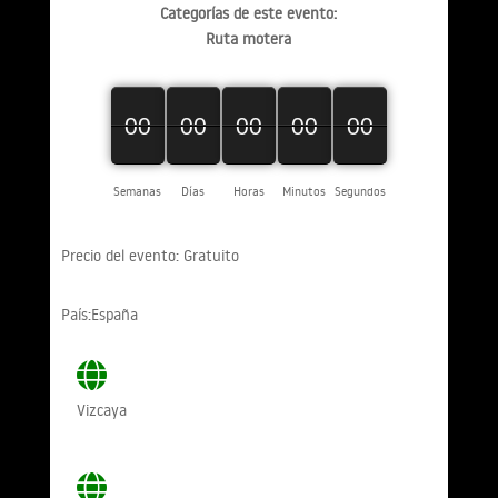
Categorías de este evento:
Ruta motera
00
00
00
00
00
00
00
00
00
00
00
00
00
00
00
Semanas
Días
Horas
Minutos
Segundos
Precio del evento: Gratuito
País:España
Vizcaya