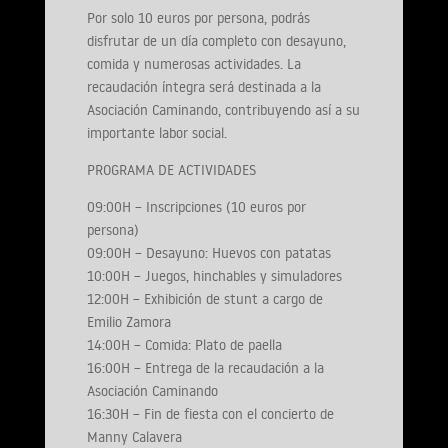
Por solo 10 euros por persona, podrás
disfrutar de un día completo con desayuno,
comida y numerosas actividades. La
recaudación íntegra será destinada a la
Asociación Caminando, contribuyendo así a su
importante labor social.
PROGRAMA DE ACTIVIDADES
09:00H – Inscripciones (10 euros por
persona)
09:00H – Desayuno: Huevos con patatas
10:00H – Juegos, hinchables y simuladores
12:00H – Exhibición de stunt a cargo de
Emilio Zamora
14:00H – Comida: Plato de paella
16:00H – Entrega de la recaudación a la
Asociación Caminando
16:30H – Fin de fiesta con el concierto de
Manny Calavera