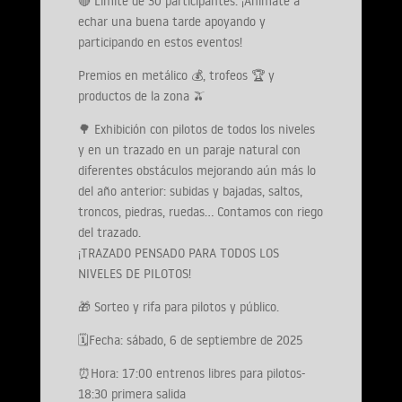
🔴 Límite de 30 participantes. ¡Anímate a
echar una buena tarde apoyando y
participando en estos eventos!
Premios en metálico 💰, trofeos 🏆 y
productos de la zona 🫒
🌳 Exhibición con pilotos de todos los niveles
y en un trazado en un paraje natural con
diferentes obstáculos mejorando aún más lo
del año anterior: subidas y bajadas, saltos,
troncos, piedras, ruedas… Contamos con riego
del trazado.
¡TRAZADO PENSADO PARA TODOS LOS
NIVELES DE PILOTOS!
🎁 Sorteo y rifa para pilotos y público.
🗓️Fecha: sábado, 6 de septiembre de 2025
⏰Hora: 17:00 entrenos libres para pilotos-
18:30 primera salida