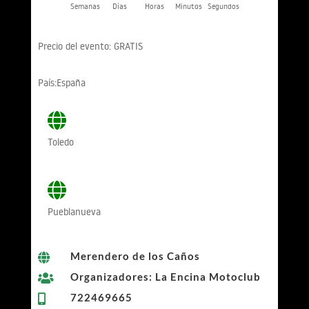
Semanas
Días
Horas
Minutos
Segundos
Precio del evento: GRATIS
País:España
Toledo
Pueblanueva
Merendero de los Caños

Organizadores: La Encina Motoclub

722469665
