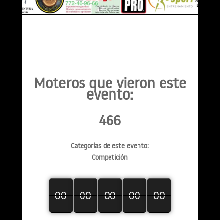
Moteros que vieron este
evento:
466
Categorías de este evento:
Competición
00
00
00
00
00
00
00
00
00
00
00
00
00
00
00