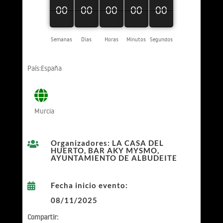
00
00
00
00
00
00
00
00
00
00
00
00
00
00
00
Semanas
Días
Horas
Minutos
Segundos
País:España
Murcia
Organizadores: LA CASA DEL

HUERTO, BAR AKY MYSMO,
AYUNTAMIENTO DE ALBUDEITE
Fecha inicio evento:

08/11/2025
Compartir: