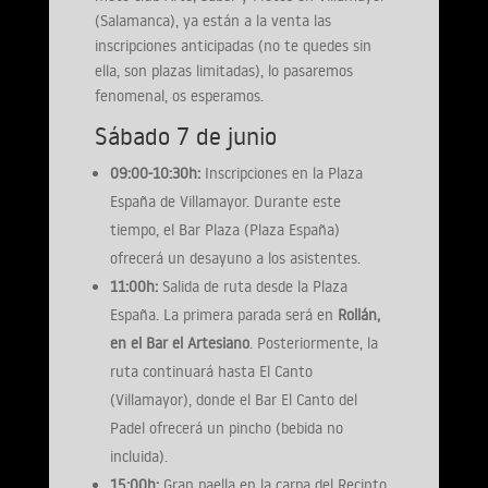
(Salamanca), ya están a la venta las
inscripciones anticipadas (no te quedes sin
ella, son plazas limitadas), lo pasaremos
fenomenal, os esperamos.
Sábado 7 de junio
09:00-10:30h:
Inscripciones en la Plaza
España de Villamayor. Durante este
tiempo, el Bar Plaza (Plaza España)
ofrecerá un desayuno a los asistentes.
11:00h:
Salida de ruta desde la Plaza
España. La primera parada será en
Rollán,
en el Bar el Artesiano
. Posteriormente, la
ruta continuará hasta El Canto
(Villamayor), donde el Bar El Canto del
Padel ofrecerá un pincho (bebida no
incluida).
15:00h:
Gran paella en la carpa del Recinto