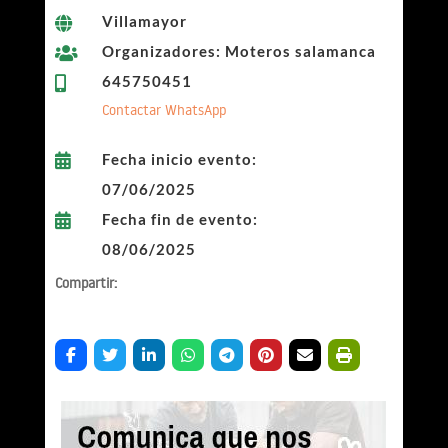
Villamayor

Organizadores: Moteros salamanca

645750451

Contactar WhatsApp
Fecha inicio evento:

07/06/2025
Fecha fin de evento:

08/06/2025
Compartir: