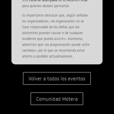
una
zona de acampada en el Recinto Ferial
para quienes deseen pernoctar.
Es importante destacar que, según señalan
los organizadores, «la organización no se
hace responsable de los daños que los
asistentes puedan causar o de cualquier
incidente que pueda ocurrir». Asimismo,
advierten que «la programación puede sufrir
cambios», por lo que se recomienda estar
atento a posibles actualizaciones.
Volver a todos los eventos
Comunidad Motera