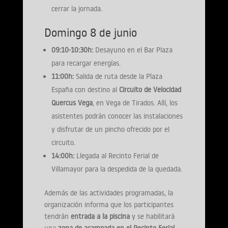
cerrar la jornada.
Domingo 8 de junio
09:10-10:30h:
Desayuno en el Bar Plaza
para recargar energías.
11:00h:
Salida de ruta desde la Plaza
España con destino al
Circuito de Velocidad
Quercus Vega
, en Vega de Tirados. Allí, los
asistentes podrán conocer las instalaciones
y disfrutar de un pincho ofrecido por el
circuito.
14:00h:
Llegada al Recinto Ferial de
Villamayor para la despedida de la quedada.
Además de las actividades programadas, la
organización informa que los participantes
tendrán
entrada a la piscina
y se habilitará