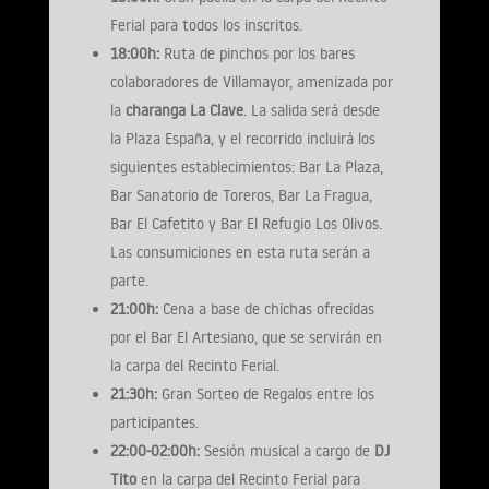
Ferial para todos los inscritos.
18:00h:
Ruta de pinchos por los bares
colaboradores de Villamayor, amenizada por
la
charanga La Clave
. La salida será desde
la Plaza España, y el recorrido incluirá los
siguientes establecimientos: Bar La Plaza,
Bar Sanatorio de Toreros, Bar La Fragua,
Bar El Cafetito y Bar El Refugio Los Olivos.
Las consumiciones en esta ruta serán a
parte.
21:00h:
Cena a base de chichas ofrecidas
por el Bar El Artesiano, que se servirán en
la carpa del Recinto Ferial.
21:30h:
Gran Sorteo de Regalos entre los
participantes.
22:00-02:00h:
Sesión musical a cargo de
DJ
Tito
en la carpa del Recinto Ferial para