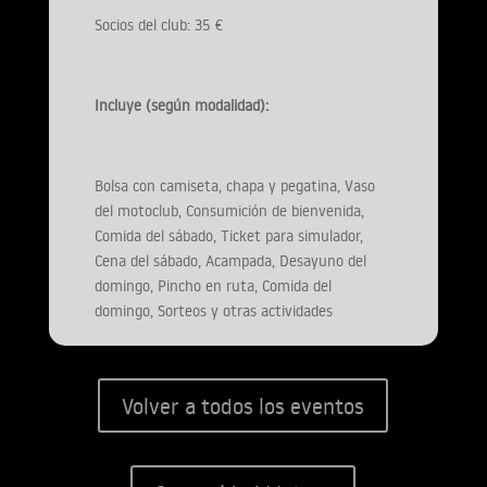
Socios del club: 35 €
Incluye (según modalidad):
Bolsa con camiseta, chapa y pegatina, Vaso
del motoclub, Consumición de bienvenida,
Comida del sábado, Ticket para simulador,
Cena del sábado, Acampada, Desayuno del
domingo, Pincho en ruta, Comida del
domingo, Sorteos y otras actividades
Volver a todos los eventos