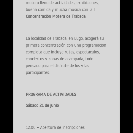
motero lleno de actividades, exhibiciones,
buena comida y mucha música con la
I
Concentración Motera de Trabada
.
La localidad de Trabada, en Lugo, acogerá su
primera concentración con una programación
completa que incluye rutas, espectáculos,
conciertos y zonas de acampada, todo
pensado para el disfrute de los y las
participantes.
PROGRAMA DE ACTIVIDADES
Sábado 21 de junio
12:00 – Apertura de inscripciones