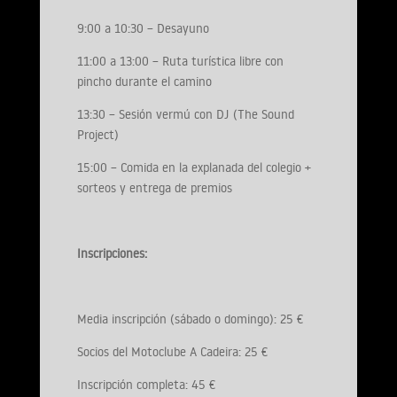
9:00 a 10:30 – Desayuno
11:00 a 13:00 – Ruta turística libre con
pincho durante el camino
13:30 – Sesión vermú con DJ (The Sound
Project)
15:00 – Comida en la explanada del colegio +
sorteos y entrega de premios
Inscripciones:
Media inscripción (sábado o domingo): 25 €
Socios del Motoclube A Cadeira: 25 €
Inscripción completa: 45 €