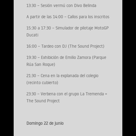
13:30 – Sesión vermú con Divo Belinda
A partir de las 14:00 – Callos para los inscritos
15:30 a 17:30 – Simulador de pilotaje MotoGP
Ducati
16:00 – Tardeo con DJ (The Sound Project)
19:30 – Exhibición de Emilio Zamora (Parque
Rúa San Roque)
21:30 – Cena en la explanada del colegio
(recinto cubierto)
23:30 – Verbena con el grupo La Tremenda +
The Sound Project
Domingo 22 de junio