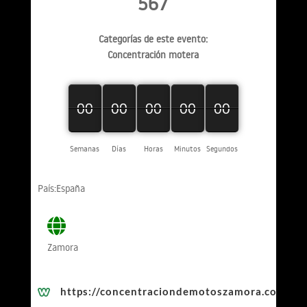
567
Categorías de este evento:
Concentración motera
00
00
00
00
00
00
00
00
00
00
00
00
00
00
00
Semanas
Días
Horas
Minutos
Segundos
País:España
Zamora
https://concentraciondemotoszamora.com/
