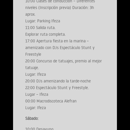
10:00 Clases de conducción – Diferentes
niveles (Inscripción previa) Duración: 3h
aprox.
Lugar: Parking Ifeza
11:00 Salida ruta.
Explorar ruta completa.
17:00 Apertura fiesta en la marina –
amenizado con DJs Espectáculo Stunt y
Freestyle
20:00 Concurso de tatuajes, premio al mejor
tatuaje.
Lugar: Ifeza
20:00 DJs amenizando la tarde-noche
22:00 Espectáculo Stunt y Freestyle.
Lugar – Ifeza
00:00 Macrodiscoteca Alefran
Lugar: Ifeza
Sábado:
10:00 Desayuno.