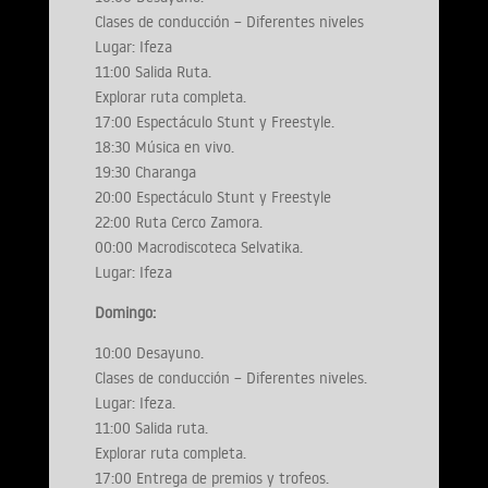
Clases de conducción – Diferentes niveles
Lugar: Ifeza
11:00 Salida Ruta.
Explorar ruta completa.
17:00 Espectáculo Stunt y Freestyle.
18:30 Música en vivo.
19:30 Charanga
20:00 Espectáculo Stunt y Freestyle
22:00 Ruta Cerco Zamora.
00:00 Macrodiscoteca Selvatika.
Lugar: Ifeza
Domingo:
10:00 Desayuno.
Clases de conducción – Diferentes niveles.
Lugar: Ifeza.
11:00 Salida ruta.
Explorar ruta completa.
17:00 Entrega de premios y trofeos.