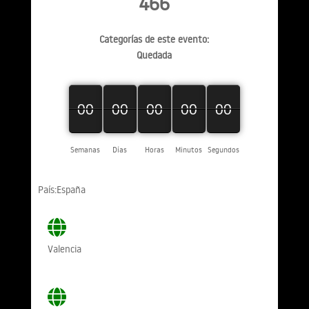
466
Categorías de este evento:
Quedada
00
00
00
00
00
00
00
00
00
00
00
00
00
00
00
Semanas
Días
Horas
Minutos
Segundos
País:España
Valencia