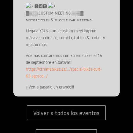
🅲🅼🆇
▓▒░░.CUSTOM MEETING.░░▒▓
ᴍᴏᴛᴏʀᴄʏᴄʟᴇꜱ & ᴍᴜꜱᴄʟᴇ ᴄᴀʀ ᴍᴇᴇᴛɪɴɢ
Llega a Xàtiva una custom meeting con
música en directo, comida, tattoo & barber y
mucho más
Además contaremos con xtremebikes el 14
de septiembre en Xàtiva!!!
https://xtremebikes.es/…/special-bikes-cult-
63-agosto…/
¡¡¡Ven a pasarlo en grande!!!
Volver a todos los eventos