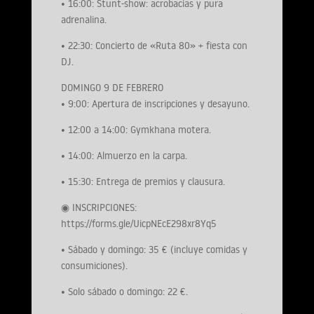
• 16:00: Stunt-show: acrobacias y pura
adrenalina.
• 22:30: Concierto de «Ruta 80» + fiesta con
DJ.
DOMINGO 9 DE FEBRERO
• 9:00: Apertura de inscripciones y desayuno.
• 12:00 a 14:00: Gymkhana motera.
• 14:00: Almuerzo en la carpa.
• 15:30: Entrega de premios y clausura.
◉ INSCRIPCIONES:
https://forms.gle/UicpNEcE298xr8Yq5
• Sábado y domingo: 35 € (incluye comidas y
consumiciones).
• Solo sábado o domingo: 22 €.