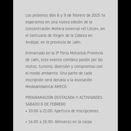
Los próximos días 8 y 9 de febrero de 2025 te
esperamos en una nueva edición de la
Concentración Motera Invernal «El Lince», en
el Santuario de Virgen de la Cabeza en
Andújar, en la provincia de Jaén.
Enmarcado en la 3ª Feria Motoclub Provincia
de Jaén, este evento combina pasión por las
motos, turismo, diversión y compromiso con
el medio ambiente. Una parte de cada
inscripción será donada a la Asociación
Medioambiental AMECO.
PROGRAMACIÓN DESTACADA Y ACTIVIDADES:
SÁBADO 8 DE FEBRERO
• 10:00 a 21:00: Apertura de inscripciones.
• 14:00 a 16:00: Almuerzo en la carpa.