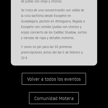
de judías con oreja y chorizo.
Se trata de una concentración con salida de
la ruta barítima desde Escopete en
Guadalajara, picoteo en Almoguera, llegada a
Escopete con comida (judías con chorizo y
oreja) concierto de los Cadillac Shadow, sorteo
y tiendas de ropa y detalles moteros.
Y como no pin para las 50 primeras
preincripciones antes del dia 5 de febrero a
10 €.
Volver a todos los eventos
Comunidad Motera