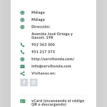
Málaga

Málaga

Dirección:

Avenida José Ortega y
Gasset, 198
952 363 300

951 217 373

http://servihonda.com/

info@servihonda.com

Visítanos en:

vCard (escaneando el código

QR o descargando)