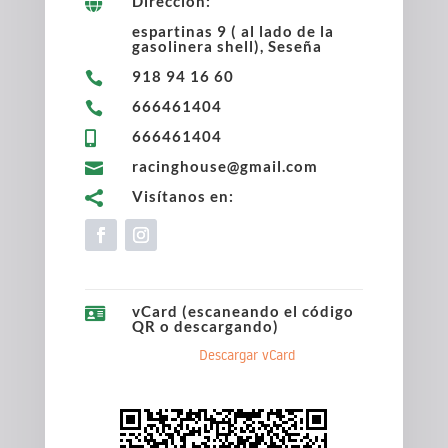
Dirección:

espartinas 9 ( al lado de la
gasolinera shell), Seseña
918 94 16 60

666461404

666461404

racinghouse@gmail.com

Visítanos en:

vCard (escaneando el código

QR o descargando)
Descargar vCard