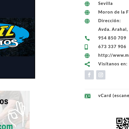
Sevilla

Moron de la F

Dirección:

Avda. Arahal,
954 850 709

673 337 906

http://www.m

Visítanos en:

vCard (escan
