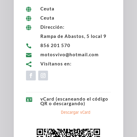
Ceuta

Ceuta

Dirección:

Rampa de Abastos, 5 local 9
856 201 570

motosvivo@hotmail.com

Visítanos en:

vCard (escaneando el código

QR o descargando)
Descargar vCard