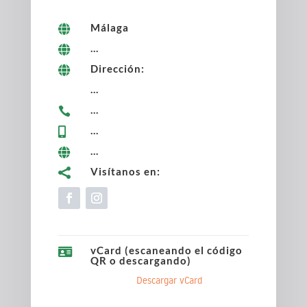
Málaga

...

Dirección:

...
...

...

...

Visítanos en:

vCard (escaneando el código

QR o descargando)
Descargar vCard