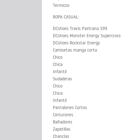
Termicos
ROPA CASUAL:
DCshoes Travis Pastrana 199
DCshoes Monster Energy Supercross
DCshoes Rockstar Energy
Camisetas manga corta
Chico
Chica
Infantil
Sudaderas
Chico
Chica
Infantil
Pantalones Cortos
Cinturones
Bañadores
Zapatillas
Chanclas