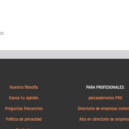
500
Nuestra filosofía
PARA PROFESIONALES:
Danos tu opinión
piezasdemotos PRO
Preguntas frecuentes
Directorio de empresas mote
Política de privacidad
Alta en directorio de empres