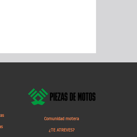
ras
Comunidad motera
as
¿TE ATREVES?