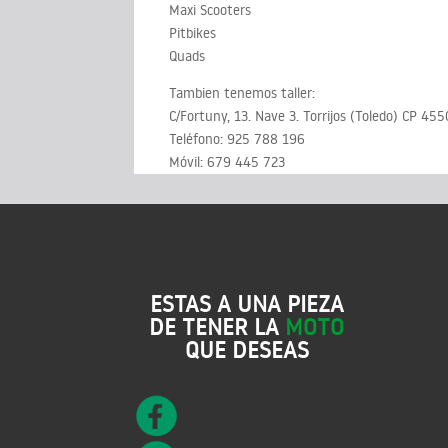
Maxi Scooters
Pitbikes
Quads
Tambien tenemos taller:
C/Fortuny, 13. Nave 3. Torrijos (Toledo) CP 45
Teléfono: 925 788 196
Móvil: 679 445 723
ESTAS A UNA PIEZA
DE TENER LA
MOTO
QUE DESEAS