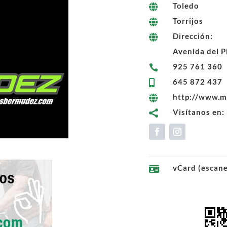
Toledo

Torrijos

Dirección:

Avenida del Pi
925 761 360

645 872 437

http://www.

Visítanos en:

vCard (escan
