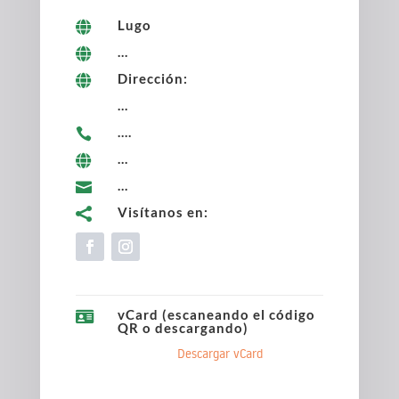
Lugo

...

Dirección:

...
....

...

...

Visítanos en:

vCard (escaneando el código

QR o descargando)
Descargar vCard