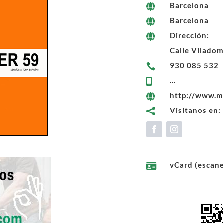
Barcelona

Barcelona

Dirección:

Calle Viladom
930 085 532

...

http://www.m

Visítanos en:

vCard (escan
