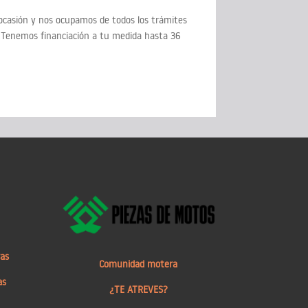
casión y nos ocupamos de todos los trámites
. Tenemos financiación a tu medida hasta 36
ras
Comunidad motera
as
¿TE ATREVES?