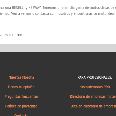
rcelona BENELLI y KEEWAY. Tenemos una amplia gama de motocicletas de o
tiempo. Ven a vernos o contacta con nosotros y encontrarás tu moto ideal
6’00h a 19’30h.
Nuestra filosofía
PARA PROFESIONALES:
Danos tu opinión
piezasdemotos PRO
Preguntas frecuentes
Directorio de empresas mote
Política de privacidad
Alta en directorio de empres
Contacto