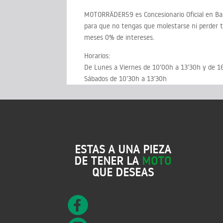
MOTORRÄDER59 es Concesionario Oficial en Ba
para que no tengas que molestarse ni perder 
meses 0% de intereses.
Horarios:
De Lunes a Viernes de 10’00h a 13’30h y de 1
Sábados de 10’30h a 13’30h
ESTAS A UNA PIEZA
DE TENER LA
MOTO
QUE DESEAS