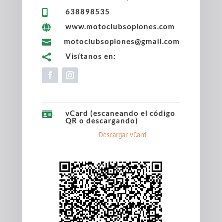
638898535

www.motoclubsoplones.com

motoclubsoplones@gmail.com

Visítanos en:

vCard (escaneando el código

QR o descargando)
Descargar vCard