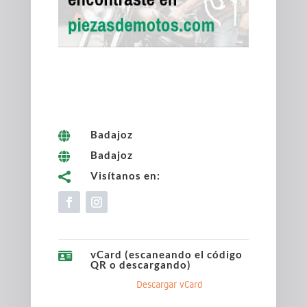
Badajoz

Badajoz

Visítanos en:

vCard (escaneando el código

QR o descargando)
Descargar vCard