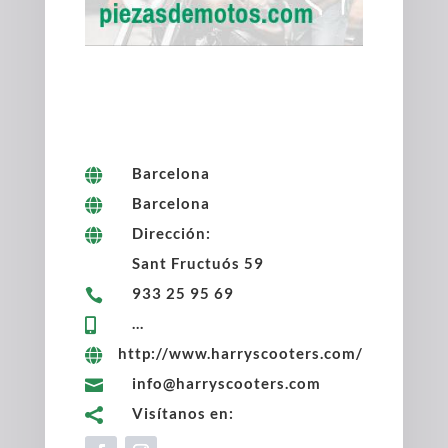
Barcelona

Barcelona

Dirección:

Sant Fructuós 59
933 25 95 69

...

http://www.harryscooters.com/

info@harryscooters.com

Visítanos en:
