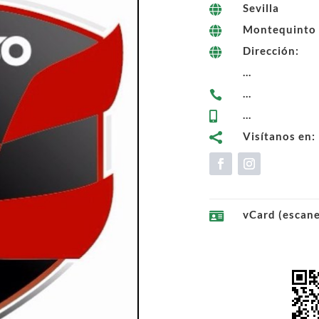
Sevilla

Montequinto

Dirección:

...
...

...

Visítanos en:

vCard (escan
