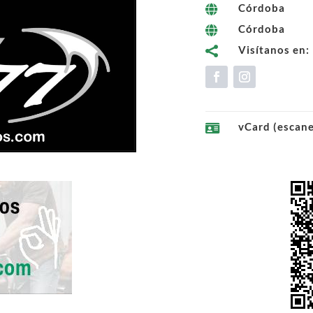
Córdoba

Córdoba

Visítanos en:

vCard (escan
